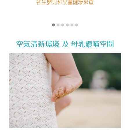
初生嬰兒和兒童健康檢查
空氣清新環境 及 母乳餵哺空間