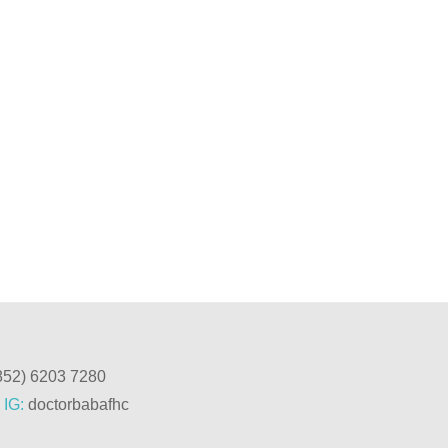
852) 6203 7280
IG:
doctorbabafhc