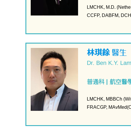
LMCHK, M.D. (Nether
CCFP, DABFM, DCH (
林琪餘
醫生
Dr. Ben K.Y. La
普通科 | 航空醫
LMCHK, MBBCh (Wit
FRACGP, MAvMed(O