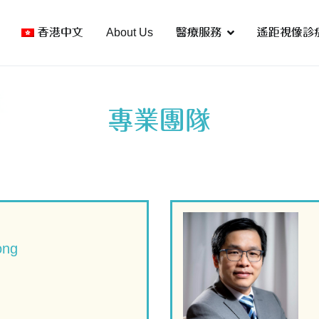
香港中文
About Us
醫療服務
遙距視像診
心
tre
專業團隊
ong