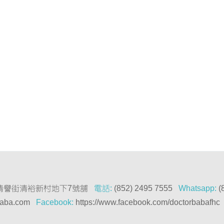
清譽街清裕新村地下7號舖
電話:
(852) 2495 7555
Whatsapp:
(
baba.com
Facebook:
https://www.facebook.com/doctorbabafhc