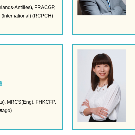
lands-Antilles), FRACGP,
International) (RCPCH)
m
學
s), MRCS(Eng),
FHKCFP,
tago)