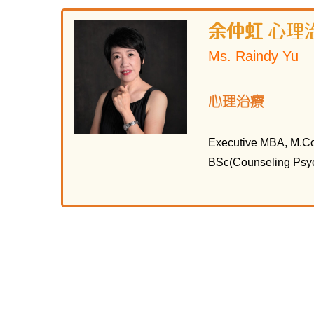
余仲虹
心理
Ms. Raindy Yu
心理治療
Executive MBA, M.Co
BSc(Counseling Psy