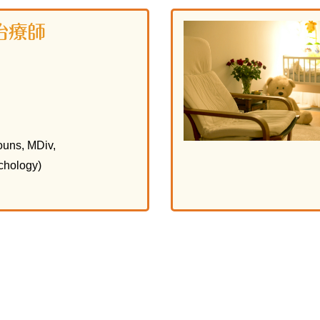
治療師
uns, MDiv,
chology)